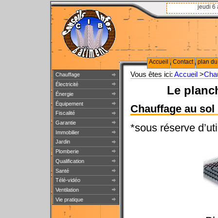
jeudi 6
Accueil
Contact
plan du 
Vous êtes ici:
Accueil
>
Cha
Chauffage
Électricité
Le planch
Énergie
Équipement
Chauffage au sol :
Fiscalité
Garantie
*sous réserve d’ut
Immobilier
Jardin
Plomberie
Qualification
Santé
Télé-vidéo
Ventilation
Vie pratique